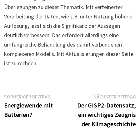
Überlegungen zu dieser Thematik. Mit verfeinerter
Verarbeitung der Daten, wie z.B. unter Nutzung höherer
Auflösung, lässt sich die Signifikanz der Aussagen
deutlich verbessern. Das erfordert allerdings eine
umfangreiche Behandlung des damit verbundenen
komplexeren Modells. Mit Aktualisierungen dieser Seite
ist zu rechnen.
Beitragsnavigation
Vorheriger
N
VORHERIGER BEITRAG
NÄCHSTER BEITRAG
Beitrag:
B
Energiewende mit
Der GISP2-Datensatz,
Batterien?
ein wichtiges Zeugnis
der Klimageschichte