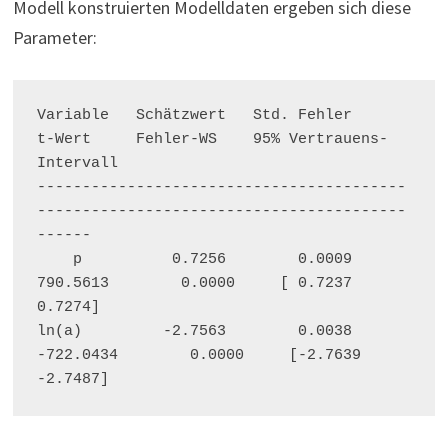
Modell konstruierten Modelldaten ergeben sich diese
Parameter:
Variable   Schätzwert   Std. Fehler         
t-Wert     Fehler-WS    95% Vertrauens-
Intervall
-----------------------------------------
-----------------------------------------
------
    p          0.7256        0.0009       
790.5613        0.0000     [ 0.7237      
0.7274]
ln(a)         -2.7563        0.0038      
-722.0434        0.0000     [-2.7639     
-2.7487]