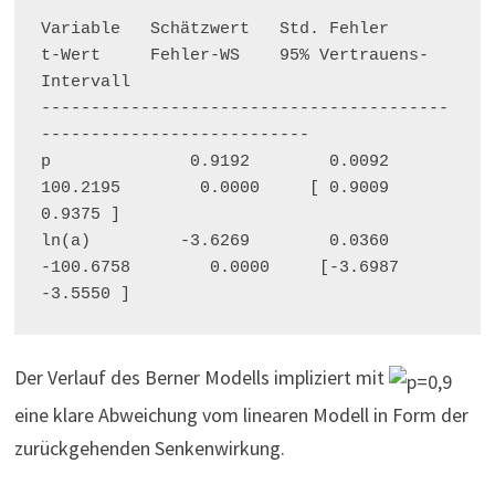
Variable   Schätzwert   Std. Fehler         
t-Wert     Fehler-WS    95% Vertrauens-
Intervall
-----------------------------------------
---------------------------
p              0.9192        0.0092       
100.2195        0.0000     [ 0.9009    
0.9375 ]
ln(a)         -3.6269        0.0360      
-100.6758        0.0000     [-3.6987   
-3.5550 ]
Der Verlauf des Berner Modells impliziert mit
eine klare Abweichung vom linearen Modell in Form der
zurückgehenden Senkenwirkung.