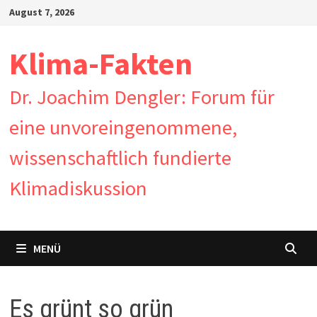
Zum
August 7, 2026
Inhalt
springen
Klima-Fakten
Dr. Joachim Dengler: Forum für
eine unvoreingenommene,
wissenschaftlich fundierte
Klimadiskussion
MENÜ
Es grünt so grün